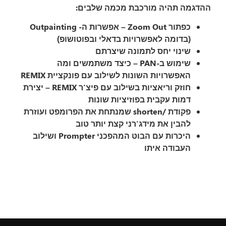
ההדגמה תהיה מורכבת מכמה שלבים:
כפתור Zoom Out – אפשרות ה- Outpainting
(בדומה לאפשרויות בדאלי ובפוטושופ)
שינוי יחס לתמונה שיצרתם
שימוש ב-PAN – כיצד משתמשים ומה
האפשרויות השונות לשילוב עם פונקציית REMIX
חוזק וריאציות בשילוב עם פיצ'ר REMIX – יצירת
דמות עקבית בפוזיציות שונות
פקודת /shorten שמנתחת את הפרומפט ועוזרת
להבין את מידג'רני קצת יותר טוב
היכרות עם הבוט המהפכני Prompter ושילוב
העבודה איתו