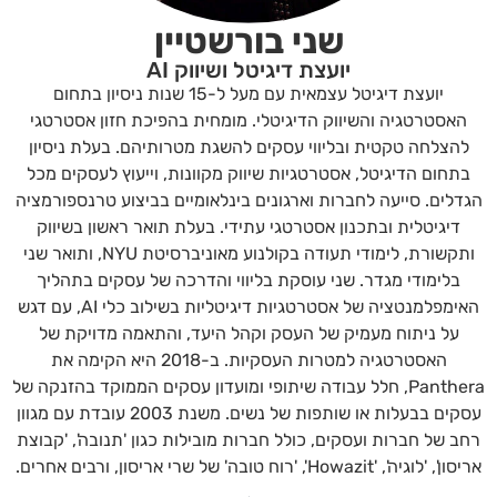
שני בורשטיין
יועצת דיגיטל ושיווק AI
יועצת דיגיטל עצמאית עם מעל ל-15 שנות ניסיון בתחום
האסטרטגיה והשיווק הדיגיטלי. מומחית בהפיכת חזון אסטרטגי
להצלחה טקטית ובליווי עסקים להשגת מטרותיהם. בעלת ניסיון
בתחום הדיגיטל, אסטרטגיות שיווק מקוונות, וייעוץ לעסקים מכל
הגדלים. סייעה לחברות וארגונים בינלאומיים בביצוע טרנספורמציה
דיגיטלית ובתכנון אסטרטגי עתידי. בעלת תואר ראשון בשיווק
ותקשורת, לימודי תעודה בקולנוע מאוניברסיטת NYU, ותואר שני
בלימודי מגדר. שני עוסקת בליווי והדרכה של עסקים בתהליך
האימפלמנטציה של אסטרטגיות דיגיטליות בשילוב כלי AI, עם דגש
על ניתוח מעמיק של העסק וקהל היעד, והתאמה מדויקת של
האסטרטגיה למטרות העסקיות. ב-2018 היא הקימה את
Panthera, חלל עבודה שיתופי ומועדון עסקים הממוקד בהזנקה של
עסקים בבעלות או שותפות של נשים. משנת 2003 עובדת עם מגוון
רחב של חברות ועסקים, כולל חברות מובילות כגון 'תנובה', 'קבוצת
אריסון', 'לוגיה', 'Howazit', 'רוח טובה' של שרי אריסון, ורבים אחרים.