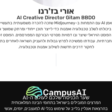
אורי בז'רנו
AI Creative Director Gitam BBDO
מומחה לשיווק דיגיטלי ואמן AI עם התמחות ב-Midjourney שזכה ל
 ביכולתו לשלב טכנולוגיה ואמנות כדי לייצר תוכן ייחודי ומרתק שמושך
הפוסט הויראלי שיצר ובו דמויות מסרטי הבורקס המפורסמים. הפוסט זכה
לחקור דרכים חדשות לשילוב אמנות וטכנולוגיה.
שער הכניסה שלכם לעולם ה-AI
המרצים המובילים בישראל בתחומי הבינה המלאכותית
בהרצאות אונליין בלייב על שימוש בכלי AI למעצבים, יזמים, אנשי