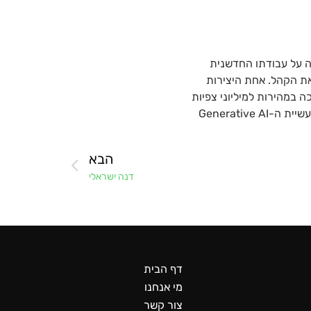
הכרה משמעותית בתעשייה על עבודתו החדשנית
 את הקהל. אחת היצירות
 במהירות למיליוני צפיות
ואלפי שיתופים ברשתות החברתיות. עבודתו ממשיכה לפרוץ גבולות ולהעניק השראה לאחרים בתעשיית ה-Generative AI
הבא
דנה ישראלי
דף הבית
מי אנחנו
צור קשר